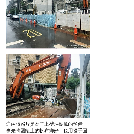
這兩張照片是為了上禮拜颱風的預備。
事先將圍籬上的帆布綁好，也用怪手固