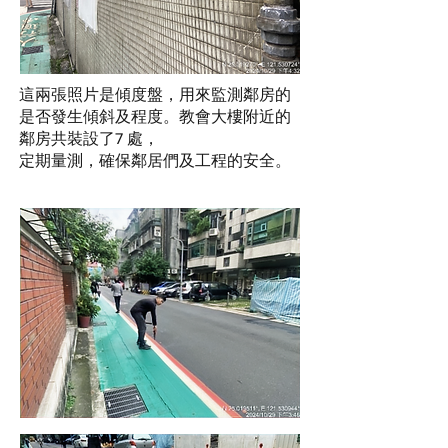
這兩張照片是傾度盤，用來監測鄰房的
是否發生傾斜及程度。教會大樓附近的
鄰房共裝設了7 處，
定期量測，確保鄰居們及工程的安全。