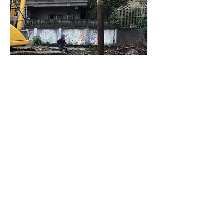
這是拆除到其中一隻預壘樁一半時的
情形。