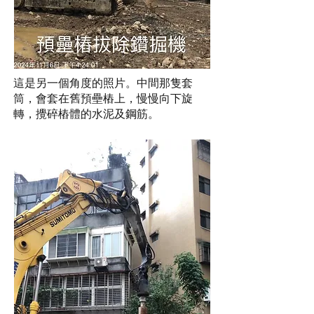
這是另一個角度的照片。中間那隻套
筒，會套在舊預壘樁上，慢慢向下旋
轉，攪碎樁體的水泥及鋼筋。