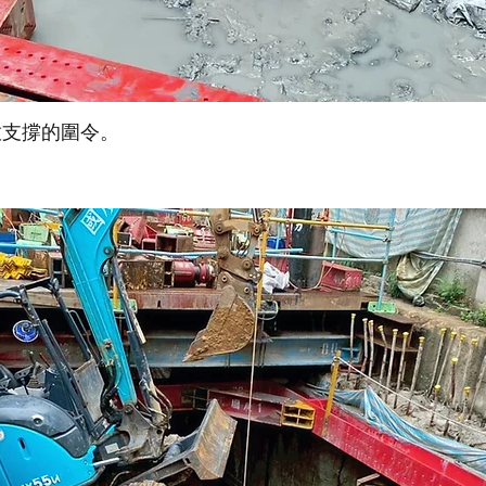
放支撐的圍令。