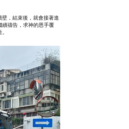
續壁，結束後，就會接著進
繼續禱告，求神的恩手覆
壯。