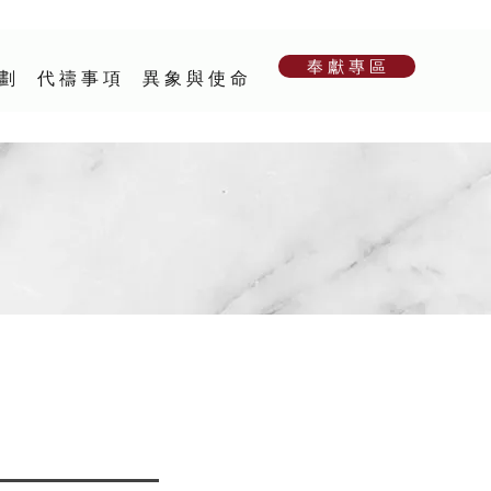
奉 獻 專 區
 劃
代 禱 事 項
異 象 與 使 命