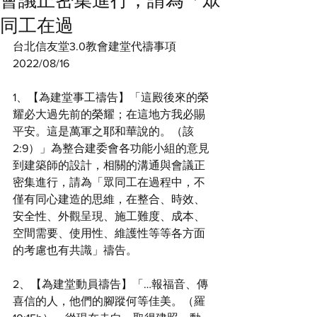
會議正密集進行，請為「眾
同工在過
台北信友堂3.0教會建堂代禱事項
2022/08/16 
1、【為建堂事工禱告】「這殿後來的榮
耀必大過先前的榮耀；在這地方我必賜
平安。這是萬軍之耶和華說的。（該
2:9）」為整合建委會各功能小組的意見
到建築師的設計，相關的溝通與會議正
密集進行，請為「眾同工在過程中，不
僅有同心建造的思維，在整合、時效、
安全性、外觀呈現、施工難度、成本、
空間需要、使用性、維護性等等各方面
的考慮也有共識」禱告。
2、【為建堂動員禱告】「…報福音、傳
喜信的人，他們的腳蹤何等佳美。（羅