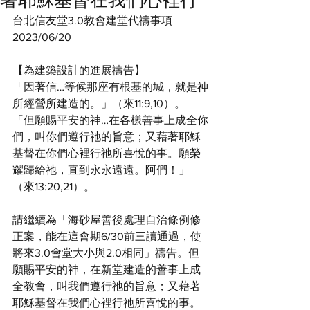
著耶穌基督在我們心裡行
台北信友堂3.0教會建堂代禱事項
2023/06/20 
【為建築設計的進展禱告】
「因著信…等候那座有根基的城，就是神
所經營所建造的。」（來11:9,10）。
「但願賜平安的神…在各樣善事上成全你
們，叫你們遵行祂的旨意；又藉著耶穌
基督在你們心裡行祂所喜悅的事。願榮
耀歸給祂，直到永永遠遠。阿們！」
（來13:20,21）。
請繼續為「海砂屋善後處理自治條例修
正案，能在這會期6/30前三讀通過，使
將來3.0會堂大小與2.0相同」禱告。但
願賜平安的神，在新堂建造的善事上成
全教會，叫我們遵行祂的旨意；又藉著
耶穌基督在我們心裡行祂所喜悅的事。