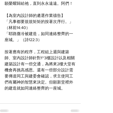
願榮耀歸給祂，直到永永遠遠。阿們！
【為室內設計師的遴選作業禱告】
「凡事都要規規矩矩的按著次序行。」
（林前14:40）
「耶路撒冷被建造，如同連絡整齊的一
座城。」（詩122:3）
按著應有的程序，工程組上週與建築
師、室內設計師針對1~3樓設計以及相關
建築設計有一些交通，為將來2樓大堂有
機會再挑高感恩。還有一些部分設計需
要傳道同工與建委會確認，求主使同工
們有屬神的智慧來決定。但願新堂裡外
的建造就如同連絡整齊的一座城。