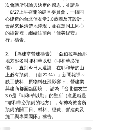
次會議所討論與決定的感恩，並請為
「8/27上午召開的建堂委員會，一幅同
心建造的台北信友堂3.0藍圖及其設計，
會越來越清楚地浮現，並在眾同工同心
的禱告裡，繼續往前向『佳美錫安』
行」禱告。
2、【為建堂營建禱告】「亞伯拉罕給那
地方起名叫耶和華以勒（耶和華必預
備），直到今日人還說：在耶和華的山
上必有預備。（創22:14）」新聞報導～
缺工缺料、原物料狂漲影響下，營建業
與建商都面臨困境…。請為「台北信友堂
3.0是『耶和華以勒』的聖所（意思就是
~耶和華必預備的地方），有神為教會所
預備的開工日、材料、經費、營建商及
施工與專業團隊」禱告。