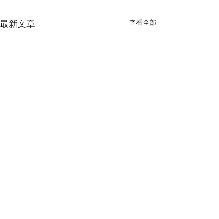
查看全部
最新文章
【本週生命建堂禱告事項
【本週建堂代禱
（07.26-08.01） 】
（07.12-07.18）