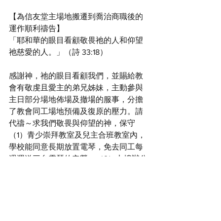
【為信友堂主場地搬遷到喬治商職後的
運作順利禱告】
「耶和華的眼目看顧敬畏祂的人和仰望
祂慈愛的人。」（詩 33:18）
感謝神，祂的眼目看顧我們，並賜給教
會有敬虔且愛主的弟兄姊妹，主動參與
主日部分場地佈場及撤場的服事，分擔
了教會同工場地預備及復原的壓力。請
代禱～求我們敬畏與仰望的神，保守
（1）青少崇拜教室及兒主合班教室內，
學校能同意長期放置電琴，免去同工每
週運送三台電琴的辛勞；（2）七樓辦公
室外走廊，遇大雨易淹水，學校能加速
處理走廊排水系統的問題。