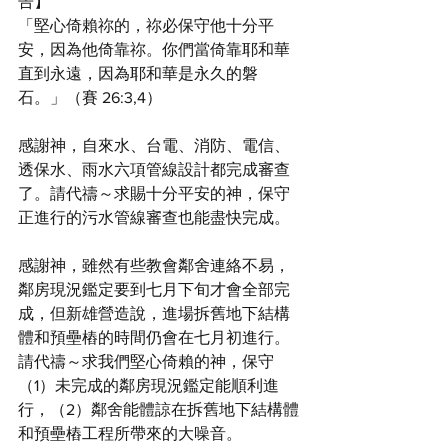
告】
「堅心倚賴祢的，祢必保守他十分平
安，因為他倚靠祢。你們當倚靠耶和華
直到永遠，因為耶和華是永久的磐
石。」（賽 26:3,4）
感謝神，自來水、台電、消防、電信、
透保水、雨水六項管線設計都完成審查
了。請代禱～求賜十分平安的神，保守
正進行的污水管線審查也能盡快完成。
感謝神，雖然有些教會鄰舍連絡不易，
鄰房現況鑑定要到七月下旬才會全部完
成，但新雄營造說，進場拆舊地下結構
體和預壘樁的時間仍會在七月初進行。
請代禱～求我們堅心倚賴的神，保守
（1）未完成的鄰房現況鑑定能順利進
行，（2）鄰舍能體諒在拆舊地下結構體
和預壘樁工程所帶來的大噪音。