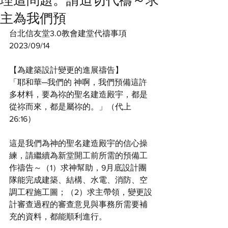
理這問題。請迫切代禱～求
主為我們預
台北信友堂3.0教會建堂代禱事項
2023/09/14 
【為建築設計變更的進展禱告】
「耶和華─我們的 神啊，我們預備這許
多材料，要為祢的聖名建造殿宇，都是
從祢而來，都是屬祢的。」（代上
26:16）
這是我們為神的聖名建造殿宇的信心操
練，請繼續為新堂開工前所需的預備工
作禱告～（1）求神幫助，9月底設計團
隊能完成建築、結構、水電、消防、空
調工程施工圖；（2）求主帶領，變更設
計審查過程的審查意見與事務所需要補
充的資料，都能順利進行。