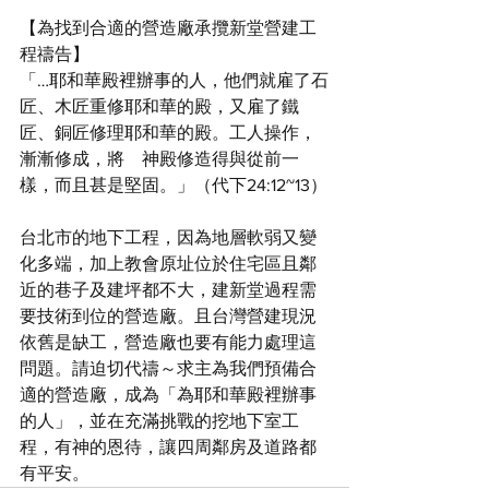
【為找到合適的營造廠承攬新堂營建工
程禱告】
「…耶和華殿裡辦事的人，他們就雇了石
匠、木匠重修耶和華的殿，又雇了鐵
匠、銅匠修理耶和華的殿。工人操作，
漸漸修成，將　神殿修造得與從前一
樣，而且甚是堅固。」（代下24:12~13）
台北市的地下工程，因為地層軟弱又變
化多端，加上教會原址位於住宅區且鄰
近的巷子及建坪都不大，建新堂過程需
要技術到位的營造廠。且台灣營建現況
依舊是缺工，營造廠也要有能力處理這
問題。請迫切代禱～求主為我們預備合
適的營造廠，成為「為耶和華殿裡辦事
的人」，並在充滿挑戰的挖地下室工
程，有神的恩待，讓四周鄰房及道路都
有平安。