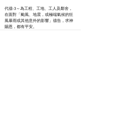
代禱-3～為工程、工地、工人及鄰舍，
在面對「颱風、地震，或極端氣候的狂
風暴雨或其他意外的影響」禱告，求神
賜恩，都有平安。
查看全部
最新文章