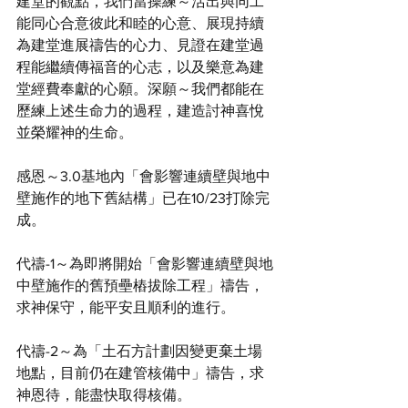
建堂的觀點，我們當操練～活出與同工
能同心合意彼此和睦的心意、展現持續
為建堂進展禱告的心力、見證在建堂過
程能繼續傳福音的心志，以及樂意為建
堂經費奉獻的心願。深願～我們都能在
歷練上述生命力的過程，建造討神喜悅
並榮耀神的生命。
感恩～3.0基地內「會影響連續壁與地中
壁施作的地下舊結構」已在10/23打除完
成。
代禱-1～為即將開始「會影響連續壁與地
中壁施作的舊預壘樁拔除工程」禱告，
求神保守，能平安且順利的進行。
代禱-2～為「土石方計劃因變更棄土場
地點，目前仍在建管核備中」禱告，求
神恩待，能盡快取得核備。