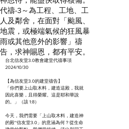
神恩待，能盡快取得核備。
代禱-3～為工程、工地、工
人及鄰舍，在面對「颱風、
地震，或極端氣候的狂風暴
雨或其他意外的影響」禱
告，求神賜恩，都有平安。
台北信友堂3.0教會建堂代禱事項
2024/10/30
【為信友堂3.0的建堂禱告】
「你們要上山取木料，建造這殿，我就
因此喜樂，且得榮耀。這是耶和華說
的。」（該 1:8）
今天，我們需要「上山取木料，建造神
的殿~信友堂3.0」的意涵為何？從生命