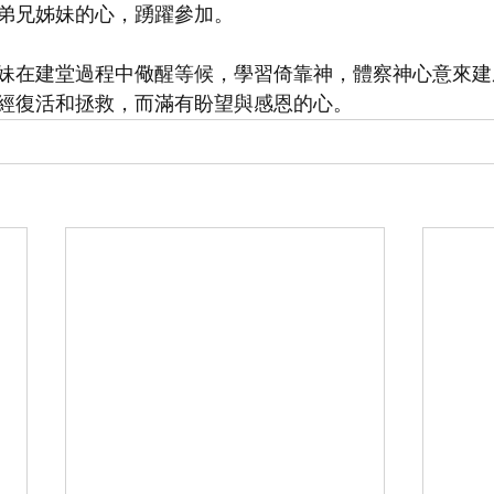
弟兄姊妹的心，踴躍參加。
妹在建堂過程中儆醒等候，學習倚靠神，體察神心意來建
經復活和拯救，而滿有盼望與感恩的心。