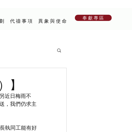
奉 獻 專 區
 劃
代 禱 事 項
異 象 與 使 命
3）】
另近日梅雨不
送，我們仍求主
的長執同工能有好