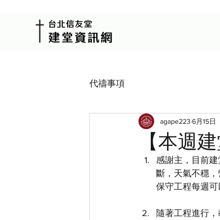
代禱事項
agape223
6月15日
【本週建堂
感謝主，目前建
斷，天氣不穩，
保守工程每週可
隨著工程進行，