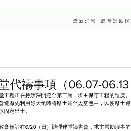
最 新 消 息
建 堂 進 度 規
代禱事項（06.07-06.1
堂工程正在持續深開挖至第三層，求主保守工程的進度。
營造廠先利用好天氣時將廢土裝至太空包中，以便廢土運
以固定出土。
教會預計在6/28（日）辦理建堂禱告會，求主幫助服事