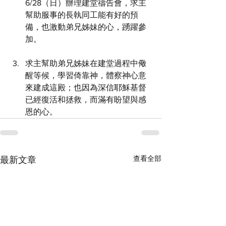
6/28（日）辦理建堂禱告會，求主
幫助服事的長執同工能有好的預
備，也激動弟兄姊妹的心，踴躍參
加。
求主幫助弟兄姊妹在建堂過程中儆
醒等候，學習倚靠神，體察神心意
來建成這殿；也因為深信耶穌基督
已經復活和拯救，而滿有盼望與感
恩的心。
查看全部
最新文章