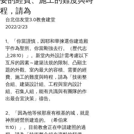
要的經費、施工的難度與時
程，請為
台北信友堂3.0教會建堂
2022/2/23 
1、「你當謹慎，因耶和華揀選你建造殿
宇作為聖所。你當剛強去行。（歷代志
上28:10）」。新堂內外設計需考慮以下
互斥的因素～建築法規的限制、凸顯主
題的外觀、室內最大的容積、需要的經
費、施工的難度與時程，請為「技術整
合組、建築設計組、工程與室內設計
組、召集人組，能有共識與有團隊的作
出最合宜決策」禱告。
2、「因為他等候那座有根基的城，就是
神所經營所建造的。（希伯來
11:10）」。目前教會正在申請建照的過